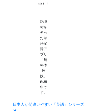
中！！
記憶
術を
使っ
た単
語記
憶ア
プリ
「無
料体
験
版」
配布
中で
す。
日本人が間違いやすい「英語」シリーズ
50