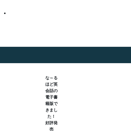
な～る
ほど英
会話の
電子書
籍版で
きまし
た！
好評発
売