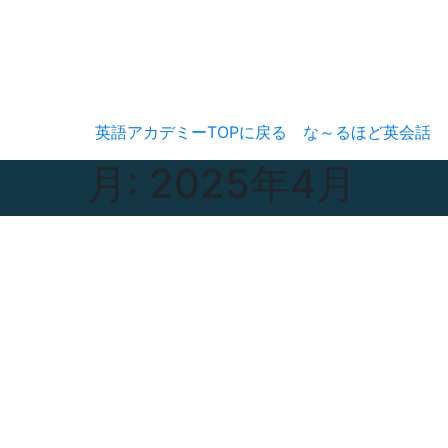
コ
ン
日. 8月 9th, 2026
テ
ン
ツ
へ
英語アカデミーTOPに戻る
な～るほど英会話
ス
月:
2025年4月
キ
ッ
プ