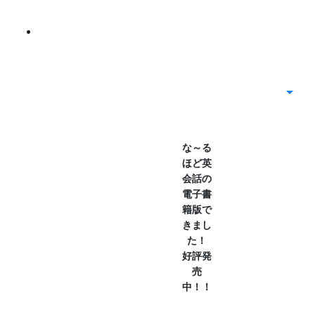
な～る
ほど英
会話の
電子書
籍版で
きまし
た！
好評発
売
中！！