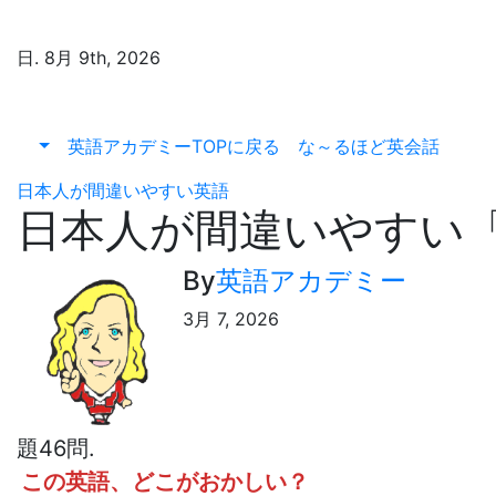
コ
ン
日. 8月 9th, 2026
テ
ン
ツ
へ
英語アカデミーTOPに戻る
な～るほど英会話
ス
日本人が間違いやすい英語
キ
日本人が間違いやすい「
ッ
プ
By
英語アカデミー
3月 7, 2026
題46問.
この英語、どこがおかしい？