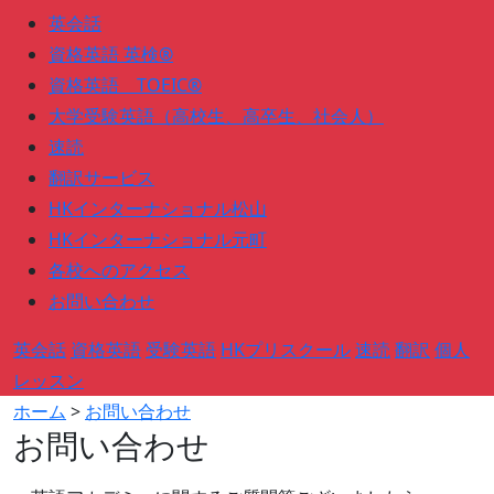
英会話
資格英語 英検®
資格英語 TOEIC®
大学受験英語（高校生、高卒生、社会人）
速読
翻訳サービス
HKインターナショナル松山
HKインターナショナル元町
各校へのアクセス
お問い合わせ
英会話
資格英語
受験英語
HKプリスクール
速読
翻訳
個人
レッスン
ホーム
>
お問い合わせ
お問い合わせ