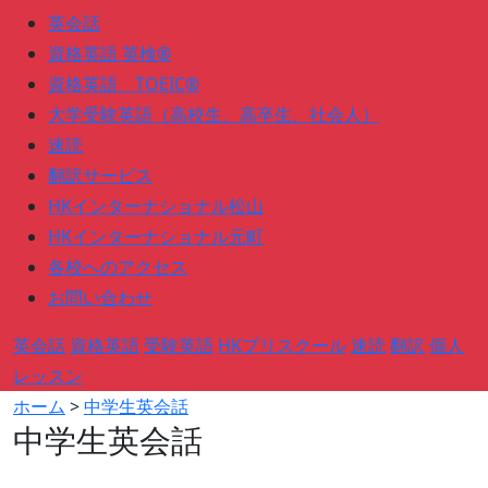
英会話
資格英語 英検®
資格英語 TOEIC®
大学受験英語（高校生、高卒生、社会人）
速読
翻訳サービス
HKインターナショナル松山
HKインターナショナル元町
各校へのアクセス
お問い合わせ
英会話
資格英語
受験英語
HKプリスクール
速読
翻訳
個人
レッスン
ホーム
>
中学生英会話
中学生英会話