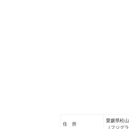
愛媛県松山
住 所
（フジグラ