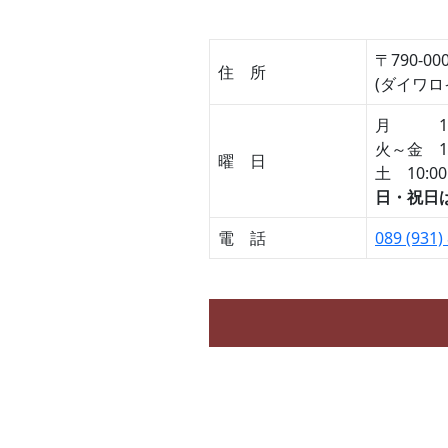
〒790-
住 所
(ダイワ
月 10:
火～金 10
曜 日
土 10:00
日・祝日
電 話
089 (931)