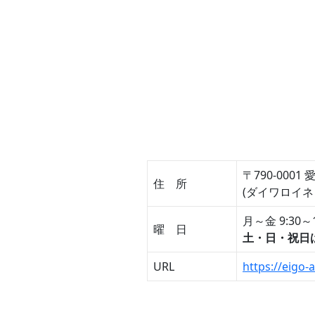
〒790-000
住 所
(ダイワロイ
月～金 9:30～1
曜 日
土・日・祝日
URL
https://eigo