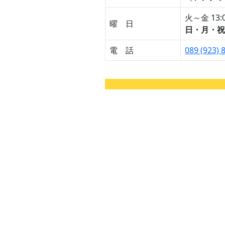
火～金 13:0
曜 日
日・月・祝
電 話
089 (923) 