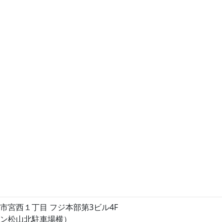
市宮西１丁目 フジ本部第3ビル4F
ン松山北駐車場横）