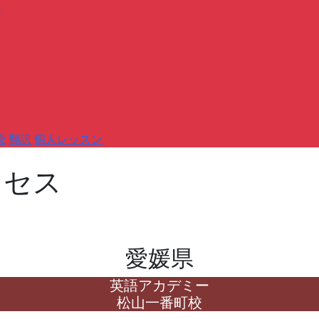
）
読
翻訳
個人レッスン
クセス
愛媛県
英語アカデミー
松山一番町校