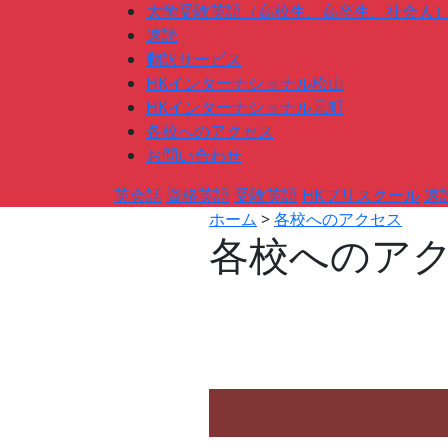
大学受験英語（高校生、高卒生、社会人
速読
翻訳サービス
HKインターナショナル松山
HKインターナショナル元町
各校へのアクセス
お問い合わせ
英会話
資格英語
受験英語
HKプリスクール
速
ホーム
>
各校へのアクセス
各校へのア