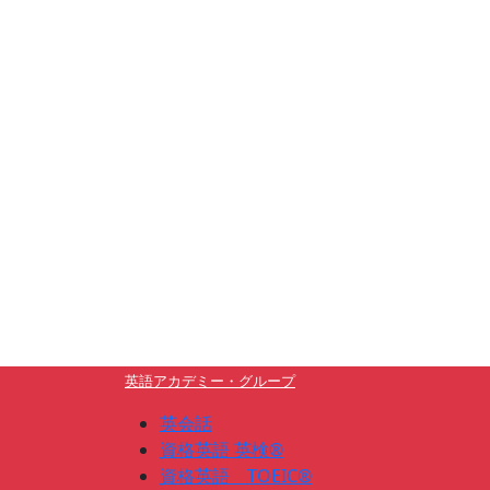
英語アカデミー・グループ
英会話
資格英語 英検®
資格英語 TOEIC®