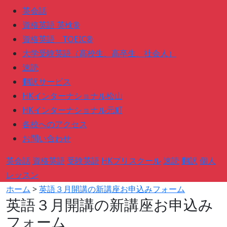
英会話
資格英語 英検®
資格英語 TOEIC®
大学受験英語（高校生、高卒生、社会人）
速読
翻訳サービス
HKインターナショナル松山
HKインターナショナル元町
各校へのアクセス
お問い合わせ
英会話
資格英語
受験英語
HKプリスクール
速読
翻訳
個人
レッスン
ホーム
>
英語３月開講の新講座お申込みフォーム
英語３月開講の新講座お申込み
フォーム