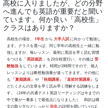
高校に入りましたが、どの分野
へ進んでも英語が重要だと聞い
ています。何か良い「高校生」
クラスはありますか？
高校生の場合、
1年生
から
大学入試
に向かって勉強し
ます。クラスを選べば、同じ学年の高校生と一緒に勉
強しますが、毎レッスン、最初に英語を早く読む習慣
をつける「
英語速読
」を20分程度行い、その後は
受
験勉強
をしていきます。時間が2時間ですので、個人
レッスンよりは断然勉強量が違ってきます。その他に
も
「夏期講座」
や
「秋期講座」「直前対策講座」
な
どたくさんの文章を早く読み早く理解する訓練をしま
す。（24年の共通テスト英語リーディングは今までの
中で量が一番多くで最低点になりました） 和訳は構
文の取り方などしっかり
先生
の説明を聞いていけば、