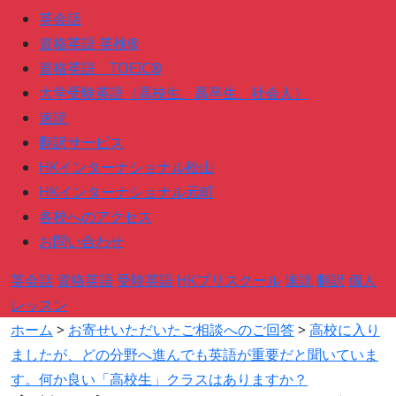
英会話
資格英語 英検®
資格英語 TOEIC®
大学受験英語（高校生、高卒生、社会人）
速読
翻訳サービス
HKインターナショナル松山
HKインターナショナル元町
各校へのアクセス
お問い合わせ
英会話
資格英語
受験英語
HKプリスクール
速読
翻訳
個人
レッスン
ホーム
>
お寄せいただいたご相談へのご回答
>
高校に入り
ましたが、どの分野へ進んでも英語が重要だと聞いていま
す。何か良い「高校生」クラスはありますか？