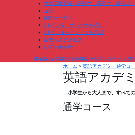
大学受験英語（高校生、高卒生、社会人
速読
翻訳サービス
HKインターナショナル松山
HKインターナショナル元町
各校へのアクセス
お問い合わせ
英会話
資格英語
受験英語
HKプリスクール
速
ホーム
>
英語アカデミー通学コ
英語アカデ
小学生から大人まで、すべて
通学コース