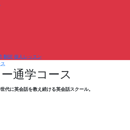
）
読
翻訳
個人レッスン
ース
ミー通学コース
の世代に英会話を教え続ける英会話スクール。