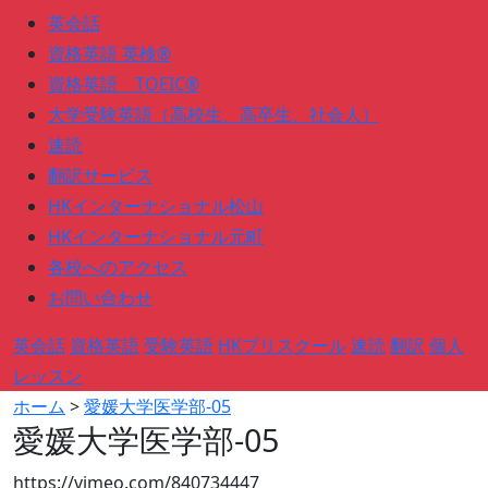
英会話
資格英語 英検®
資格英語 TOEIC®
大学受験英語（高校生、高卒生、社会人）
速読
翻訳サービス
HKインターナショナル松山
HKインターナショナル元町
各校へのアクセス
お問い合わせ
英会話
資格英語
受験英語
HKプリスクール
速読
翻訳
個人
レッスン
ホーム
>
愛媛大学医学部-05
愛媛大学医学部-05
https://vimeo.com/840734447