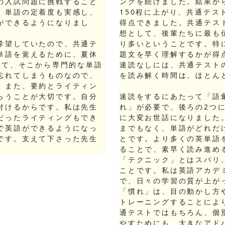
の入試問題に挑戦すること
ングを続けました。結果から
、単語の定着度も実感し、
150程に上がり、共通テス
ができるようになりまし
得点できました。共通テス
想として、後輩たちに最も
希望していたので、共通テ
り多いということです。特
単語を覚えるために、夏休
題文を早く理解するかが得
えて、そこから専門的な単語
速読なしには、共通テスト
忘れてしまうものなので、
を読み解く時間は、ほとん
。また、要約とライティン
らうことが大切です。自分
速読をするにあたって「語
付けるからです。私は先生
れ」が必要で、後ろの2つ
だったライティングもでき
に大変お世話になりました
で英語ができるようになっ
までもなく、単語がどれだ
です。支えて下さった先生
とです。より多くの英単語
ることで、素早く読み進め
「テクニック」とはスパリ
ことです。私は英語アカデ
で、日々の学習の質が上が
「慣れ」は、目の動かし方
トレーニングすることによ
通テストではもちろん、個
やすためにも、大きなアド