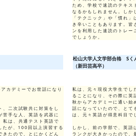
ため、学校で速読のテキス
なるかもしれません。しか
「テクニック」や「慣れ」
き辛いこともあります。皆
ンを利用した速読のトレー
でしょうか。
松山大学人文学部合格 Sく
（新田芸高卒）
語アカデミーでお世話になり
私は、元々現役大学生でし
ることになり、その際に英
秋からアカデミーに通い始
ト、二次試験共に対策をし
話になっていたので、とて
が苦手な人、英語を武器に
は、元々英語が得意科目で
。私は、共通テスト英語で
したが、100回以上演習する
しかし、前の学部で、英語
できたので、とにかくどん
ランクが大きかったので、