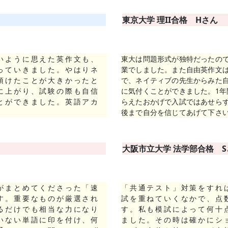
東京大学 理II
合格
Hさん
いように思えた英作文も、
東大は問題形式が独特だったの
っていきました。やはりネ
業でしました。また自由英作文
頂けたことが大きかったと
で、ネイティブの先生からみた
に上がり、試験の際も自信
に気付くことができました。1
とができました。英語アカ
らえたおかげで入試ではあせら
後まで自分を信じてあげて下さ
大阪市立大学 法学部
合格
S
がまとめてくださった「速
「共通テスト」対策をすれ
す。重要なものが厳選され
試を重ねていくなかで、点
るだけでも相当な力になり
す。私も模試によって何十
いない単語に印を付け、何
ました。その時は確かにシ