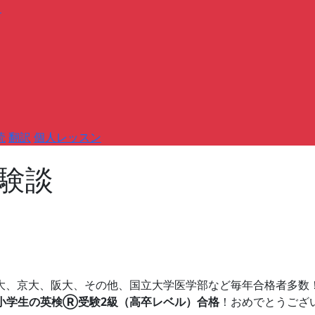
）
読
翻訳
個人レッスン
体験談
⼤、京⼤、阪⼤、その他、国⽴⼤学医学部など毎年合格者多数
小学生の英検Ⓡ受験2級（⾼卒レベル）合格
！おめでとうござ