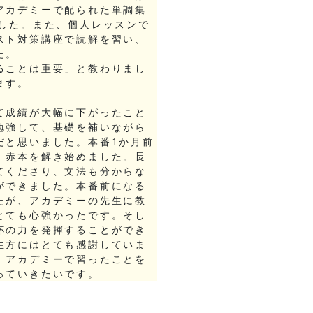
アカデミーで配られた単調集
ました。また、個人レッスンで
スト対策講座で読解を習い、
た。
ることは重要」と教わりまし
ます。
て成績が大幅に下がったこと
勉強して、基礎を補いながら
だと思いました。本番1か月前
、赤本を解き始めました。長
てくださり、文法も分からな
ができました。本番前になる
たが、アカデミーの先生に教
とても心強かったです。そし
杯の力を発揮することができ
生方にはとても感謝していま
、アカデミーで習ったことを
っていきたいです。