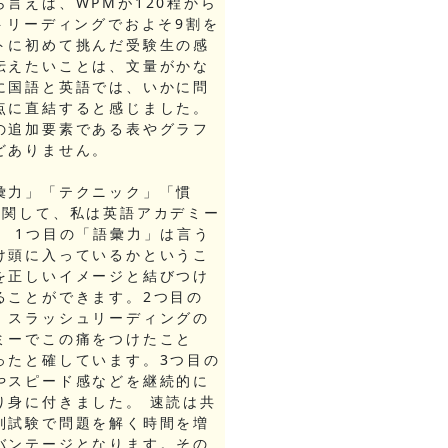
言えば、WPMが120程から
トリーディングでおよそ9割を
トに初めて挑んだ受験生の感
伝えたいことは、文量がかな
に国語と英語では、いかに問
点に直結すると感じました。
の追加要素である表やグラフ
どありません。
彙力」「テクニック」「慣
に関して、私は英語アカデミー
。 1つ目の「語彙力」は言う
け頭に入っているかというこ
を正しいイメージと結びつけ
ることができます。2つ目の
、スラッシュリーディングの
ミーでこの痛をつけたこと
ったと確しています。3つ目の
やスピード感などを継続的に
り身に付きました。 速読は共
別試験で問題を解く時間を増
バンテージとなります。その