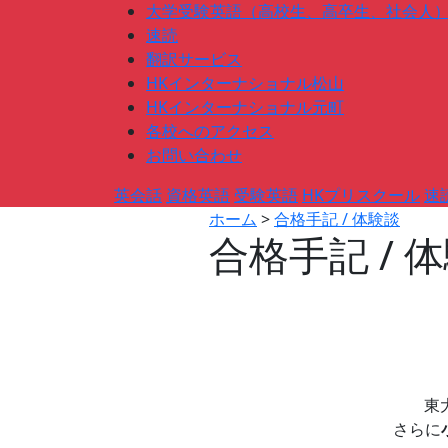
大学受験英語（高校生、高卒生、社会人
速読
翻訳サービス
HKインターナショナル松山
HKインターナショナル元町
各校へのアクセス
お問い合わせ
英会話
資格英語
受験英語
HKプリスクール
速
ホーム
>
合格手記 / 体験談
合格手記 / 
東
さらに