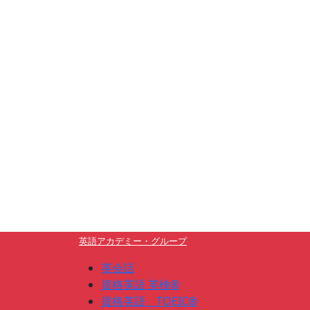
英語アカデミー・グループ
英会話
資格英語 英検®
資格英語 TOEIC®