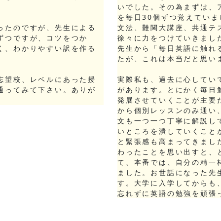
いでした。その為まずは、
を毎日30個ずつ覚えてい
ったのですが、先生による
文法、難関大講座、共通テ
ずつですが、コツをつか
徐々に力をつけていきまし
く、わかりやすい訳を作る
先生から「毎日英語に触れ
たが、これは本当だと思い
志望校、レベルにあった授
実際私も、過去に心してい
通ってみて下さい。ありが
があります。とにかく毎日
発展させていくことが主要
から個別レッスンのみ通い
文も一つ一つ丁寧に解説し
いところを潰していくこと
と緊張感も高まってきまし
わったことを思い出すと、
て、本番では、自分の精一
ました。お世話になった先
す。大学に入学してからも
忘れずに英語の勉強を頑張