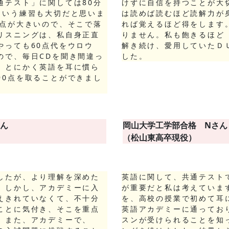
通テスト」に関しては80分
けずに自信を持つことが大
という練習も大切だと思いま
は読めば読むほど読解力が
得点が大きいので、そこで落
れば覚えるほど得をします
リスニングは、私自身正直
りません。私も飽きるほど
やっても60点代をウロウ
解き続け、愛用していたＤ
ので、毎日CDを聞き間違っ
した。
、とにかく英語を耳に慣ら
90点を取ることができまし
さん
岡山大学工学部合格 Nさん
（松山東高卒現役）
したが、より理解を深めた
英語に関して、共通テスト
。しかし、アカデミーに入
が重要だと私は考えていま
えきれていなくて、不十分
を、高校の授業で初めて耳
ことに気付き、そこを重点
英語アカデミーに通ってお
。また、アカデミーで、
スンが受けられることを知