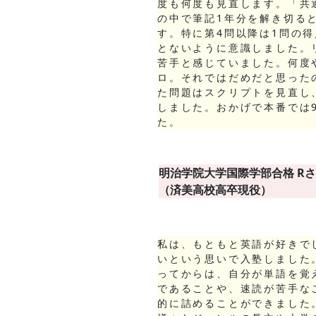
度も何度も見直します。「共
の中で筆記1年分を解き切る
す。特に第4問以降は1問の
とないように意識しました。
苦手と感じていました。何度
ロ。それではだめだと思った
た問題はスクリプトを見直し
しました。おかげで本番では
た。
明治学院大学国際学部
合格
R
（済美高校高卒現役）
私は、もともと英語が好きで
いという思いで入塾しました
ってからは、自分が単語を覚
であることや、速読が苦手な
的に詰めることができました