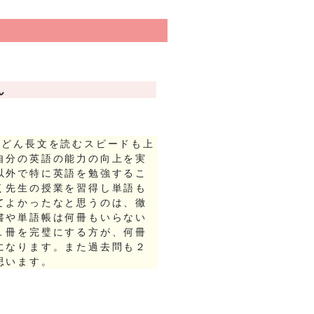
ん
んどん長文を読むスピードも上
自分の英語の能力の向上を実
以外で特に英語を勉強するこ
く先生の授業を習得し単語も
てよかったなと思うのは、徹
書や単語帳は何冊もいらない
１冊を完璧にする方が、何冊
になります。また過去問も２
思います。