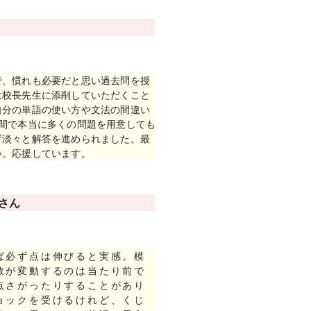
で、慣れも必要だと思い過去問を授
は校長先生に添削していただくこと
自分の単語の使い方や文法の間違い
年間で本当に多くの問題を用意しても
ず淡々と解答を進められました。最
い。応援しています。
さん
ば必ず点は伸びると実感。模
数が変動するのは当たり前で
点さがったりすることがあり
ョックを受けるけれど、くじ