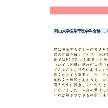
岡山大学医学部医学科
合格
J
僕は英語アカデミーの共通対
式の問題を解くことで、受講
番では90点以上を取ること
ついても同様に慣れが大切で
てさまざまな特色があります
作文がとても重要でした。ア
英作文の練習があるうえに自
国人先生に採点していただけ
になりました。自分の受ける
いれば解きやすさも格段に違