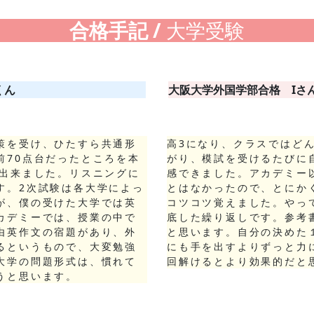
合格手記 /
大学受験
くん
大阪大学外国学部
合格
Iさ
策を受け、ひたすら共通形
高3になり、クラスではど
前70点台だったところを本
がり、模試を受けるたびに
が出来ました。リスニングに
感できました。アカデミー
す。2次試験は各大学によっ
とはなかったので、とにか
が、僕の受けた大学では英
コツコツ覚えました。やっ
カデミーでは、授業の中で
底した繰り返しです。参考
由英作文の宿題があり、外
と思います。自分の決めた
るというもので、大変勉強
にも手を出すよりずっと力
大学の問題形式は、慣れて
回解けるとより効果的だと
うと思います。